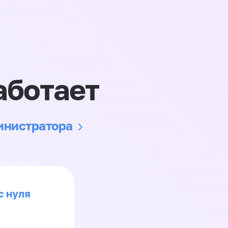
аботает
министратора
с нуля