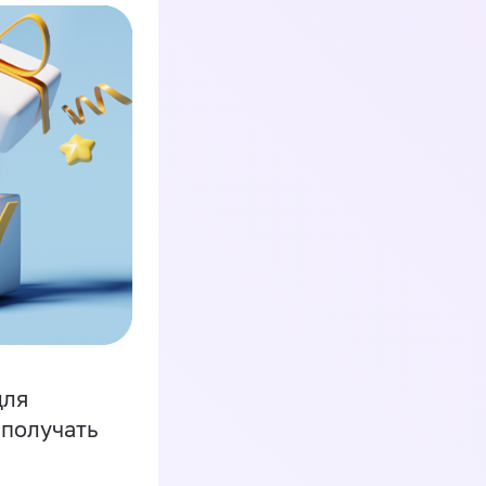
для
 получать