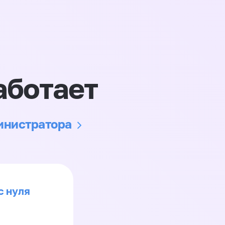
аботает
министратора
с нуля