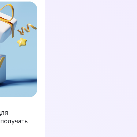
для
 получать