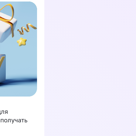
для
 получать