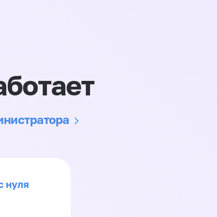
аботает
министратора
с нуля