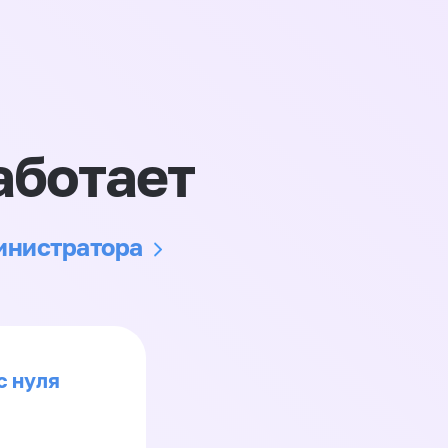
аботает
министратора
с нуля