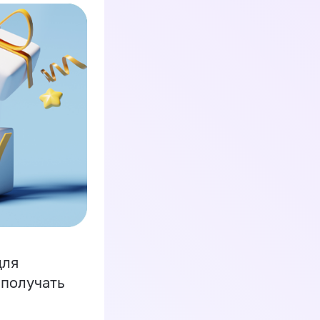
для
 получать