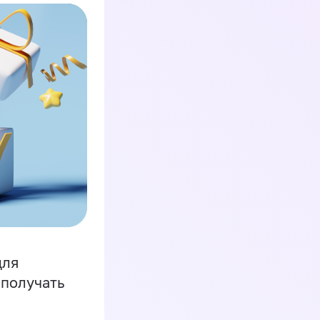
для
 получать