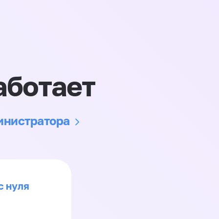
аботает
министратора
с нуля