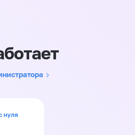
аботает
министратора
с нуля