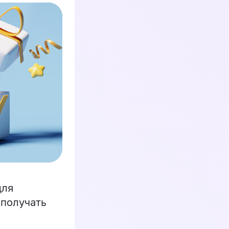
для
 получать