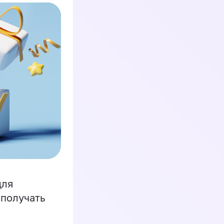
для
 получать