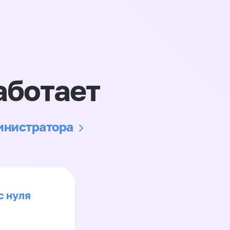
аботает
министратора
с нуля