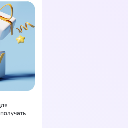
для
 получать