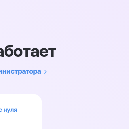
аботает
министратора
с нуля