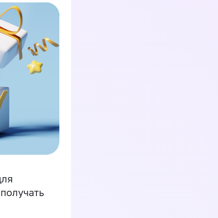
для
 получать