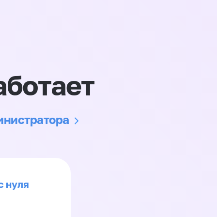
аботает
министратора
с нуля