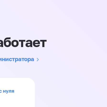
аботает
министратора
с нуля