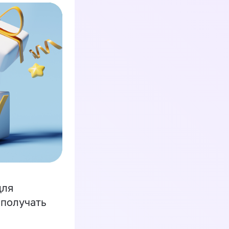
для
 получать