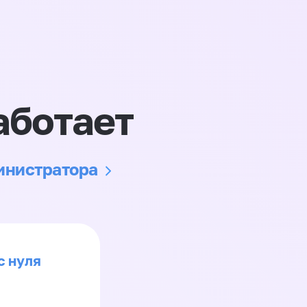
аботает
министратора
с нуля