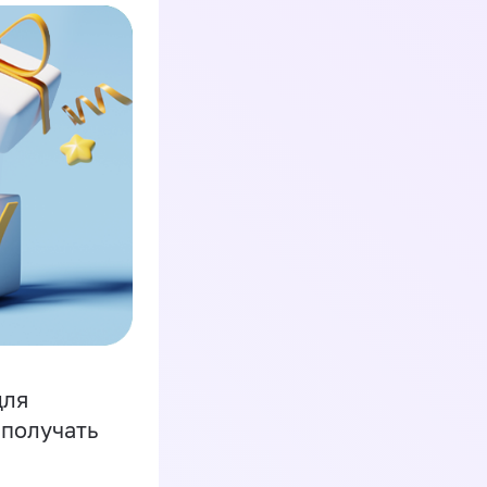
для
 получать