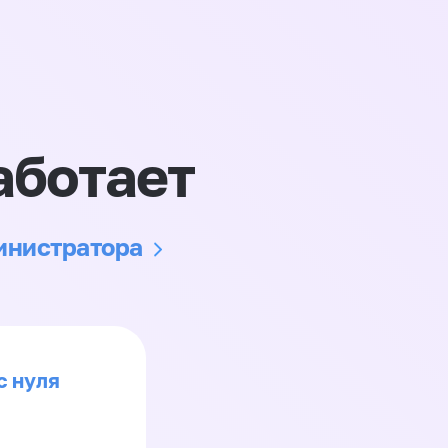
аботает
министратора
с нуля