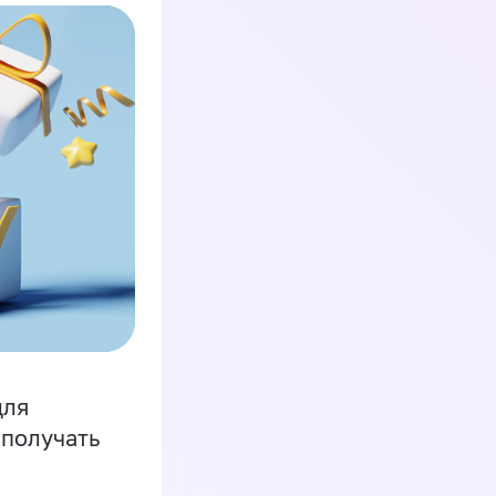
для
 получать