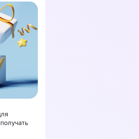
для
 получать