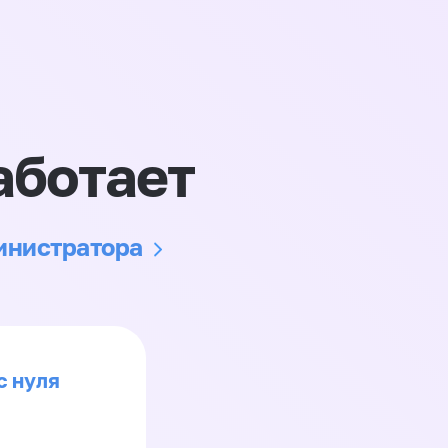
аботает
министратора
с нуля