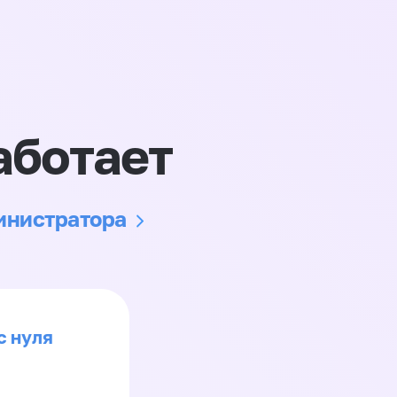
аботает
министратора
с нуля