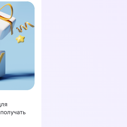
для
 получать