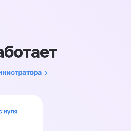
аботает
министратора
с нуля