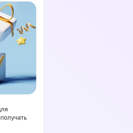
для
 получать